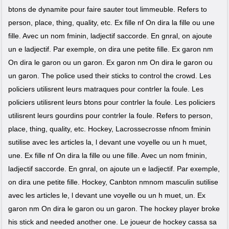
btons de dynamite pour faire sauter tout limmeuble. Refers to
person, place, thing, quality, etc. Ex fille nf On dira la fille ou une
fille. Avec un nom fminin, ladjectif saccorde. En gnral, on ajoute
un e ladjectif. Par exemple, on dira une petite fille. Ex garon nm
On dira le garon ou un garon. Ex garon nm On dira le garon ou
un garon. The police used their sticks to control the crowd. Les
policiers utilisrent leurs matraques pour contrler la foule. Les
policiers utilisrent leurs btons pour contrler la foule. Les policiers
utilisrent leurs gourdins pour contrler la foule. Refers to person,
place, thing, quality, etc. Hockey, Lacrossecrosse nfnom fminin
sutilise avec les articles la, l devant une voyelle ou un h muet,
une. Ex fille nf On dira la fille ou une fille. Avec un nom fminin,
ladjectif saccorde. En gnral, on ajoute un e ladjectif. Par exemple,
on dira une petite fille. Hockey, Canbton nmnom masculin sutilise
avec les articles le, l devant une voyelle ou un h muet, un. Ex
garon nm On dira le garon ou un garon. The hockey player broke
his stick and needed another one. Le joueur de hockey cassa sa