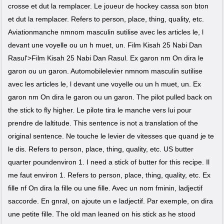
crosse et dut la remplacer. Le joueur de hockey cassa son bton
et dut la remplacer. Refers to person, place, thing, quality, etc.
Aviationmanche nmnom masculin sutilise avec les articles le, l
devant une voyelle ou un h muet, un. Film Kisah 25 Nabi Dan
Rasul'>Film Kisah 25 Nabi Dan Rasul. Ex garon nm On dira le
garon ou un garon. Automobilelevier nmnom masculin sutilise
avec les articles le, l devant une voyelle ou un h muet, un. Ex
garon nm On dira le garon ou un garon. The pilot pulled back on
the stick to fly higher. Le pilote tira le manche vers lui pour
prendre de laltitude. This sentence is not a translation of the
original sentence. Ne touche le levier de vitesses que quand je te
le dis. Refers to person, place, thing, quality, etc. US butter
quarter poundenviron 1. I need a stick of butter for this recipe. Il
me faut environ 1. Refers to person, place, thing, quality, etc. Ex
fille nf On dira la fille ou une fille. Avec un nom fminin, ladjectif
saccorde. En gnral, on ajoute un e ladjectif. Par exemple, on dira
une petite fille. The old man leaned on his stick as he stood