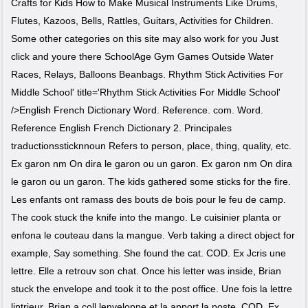
Crafts for Kids How to Make Musical Instruments Like Drums,
Flutes, Kazoos, Bells, Rattles, Guitars, Activities for Children.
Some other categories on this site may also work for you Just
click and youre there SchoolAge Gym Games Outside Water
Races, Relays, Balloons Beanbags. Rhythm Stick Activities For
Middle School' title='Rhythm Stick Activities For Middle School'
/>English French Dictionary Word. Reference. com. Word.
Reference English French Dictionary 2. Principales
traductionssticknnoun Refers to person, place, thing, quality, etc.
Ex garon nm On dira le garon ou un garon. Ex garon nm On dira
le garon ou un garon. The kids gathered some sticks for the fire.
Les enfants ont ramass des bouts de bois pour le feu de camp.
The cook stuck the knife into the mango. Le cuisinier planta or
enfona le couteau dans la mangue. Verb taking a direct object for
example, Say something. She found the cat. COD. Ex Jcris une
lettre. Elle a retrouv son chat. Once his letter was inside, Brian
stuck the envelope and took it to the post office. Une fois la lettre
lintrieur, Brian a coll lenveloppe et la apport la poste. COD. Ex