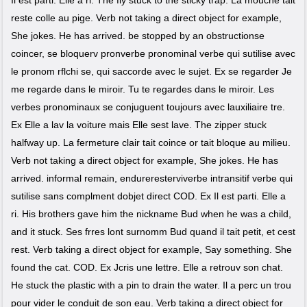
reste colle au pige. Verb not taking a direct object for example,
She jokes. He has arrived. be stopped by an obstructionse
coincer, se bloquerv pronverbe pronominal verbe qui sutilise avec
le pronom rflchi se, qui saccorde avec le sujet. Ex se regarder Je
me regarde dans le miroir. Tu te regardes dans le miroir. Les
verbes pronominaux se conjuguent toujours avec lauxiliaire tre.
Ex Elle a lav la voiture mais Elle sest lave. The zipper stuck
halfway up. La fermeture clair tait coince or tait bloque au milieu.
Verb not taking a direct object for example, She jokes. He has
arrived. informal remain, endureresterviverbe intransitif verbe qui
sutilise sans complment dobjet direct COD. Ex Il est parti. Elle a
ri. His brothers gave him the nickname Bud when he was a child,
and it stuck. Ses frres lont surnomm Bud quand il tait petit, et cest
rest. Verb taking a direct object for example, Say something. She
found the cat. COD. Ex Jcris une lettre. Elle a retrouv son chat.
He stuck the plastic with a pin to drain the water. Il a perc un trou
pour vider le conduit de son eau. Verb taking a direct object for