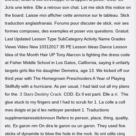
Jcris une lettre. Elle a retrouv son chat. Let me stick this notice on
the board. Laisse moi afficher cette annonce sur le tableau. Stick
traduction anglaisfranais. Forums pour discuter de stick, voir ses
formes composes, des exemples et poser vos questions. Gratuit.
Last Updated Lesson Type SubCategory Activity Name Grades
Views Video New 10312017 35 PE Lesson Ideas Dance Lesson
Idea of the Month Hair UP Tony Alarcon is fighting the dress code
at Fisher Middle School in Los Gatos, California, saying it unfairly
targets girls like his daughter Demetra, age 13. We kicked off our
third year with The Homegrown Preschoolers A Year of Playing
Skillfully with a hurricane. As per usual, I had laid out all my plans
for the.
3 Stars Destiny Crack
. COD. Ex Il est parti. Elle a ri. The
glue stuck to my fingers and I had to scrub for 1. La colle a coll
mes doigts et jai d les nettoyer pendant 1. Traductions
supplmentairessticknnoun Refers to person, place, thing, quality,
etc. Ex garon nm On dira le garon ou un garon. They used five
sticks of dynamite to blow the hole in the rock. Ils ont utilis cinq